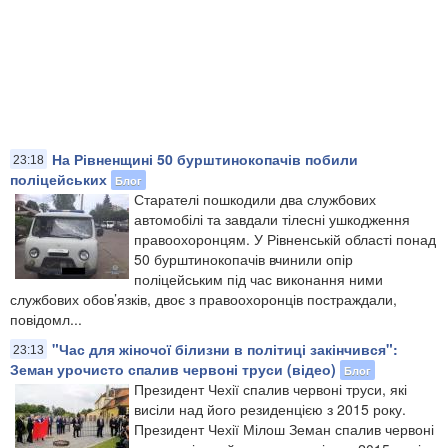
На Рівненщині 50 бурштинокопачів побили
23:18
поліцейських
Блог
Старателі пошкодили два службових
автомобілі та завдали тілесні ушкодження
правоохоронцям. У Рівненській області понад
50 бурштинокопачів вчинили опір
поліцейським під час виконання ними
службових обов’язків, двоє з правоохоронців постраждали,
повідомл...
"Час для жіночої білизни в політиці закінчився":
23:13
Земан урочисто спалив червоні труси (відео)
Блог
Президент Чехії спалив червоні труси, які
висіли над його резиденцією з 2015 року.
Президент Чехії Мілош Земан спалив червоні