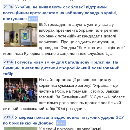
Українці не виявляють особливої підтримки
21:04
потенційним претендентам на найвищу посаду в країні, -
опитування
Блог
68% громадян планують узяти участь у
виборах президента України, але рейтинг
основних потенційних кандидатів доволі
невисокий. Про це свідчить опитування,
проведене Фондом "Демократичні ініціативи"
імені Ілька Кучеріва спільно з соціологічною службою Ц...
Готують нову зміну для батальйону Прілєпіна: На
20:54
Сумщині виявили дитячий проросійський воєнізований
табір
На сайті організації розміщено цитату
керівника сумського загону: "Україна – це
частина Росії, на тому ми і стоїмо. Завжди
готовий! За Батьківщину!". У Сумській області
вже кілька років поспіль працює російський
дитячий воєнізований табір "Юні розвідни...
У мережі показали відео нових потужних ударів ЗСУ
20:48
по бойовиках на Донбасі
Блог
У мережі показали, як українські