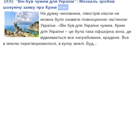
"Він був чужим для України": Москаль зробив
19:42
шокуючу заяву про Крим
Блог
На думку чиновника, півострів ніколи не
можна було назвати повноцінною частиною
України. «Він був для України чужим. Крим
для України – це була така офшорна зона, де
відмивається все награбоване, крадене. Все
в землю перетворювалося, в купку землі. Буд...