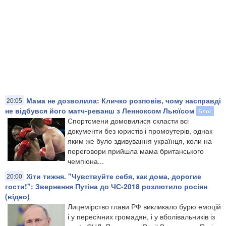
Мама не дозволила: Кличко розповів, чому насправді
20:05
не відбувся його матч-реванш з Ленноксом Льюїсом
Блог
Спортсмени домовилися скласти всі
документи без юристів і промоутерів, однак
яким же було здивування українця, коли на
переговори прийшла мама британського
чемпіона...
Хіти тижня. "Чувствуйте себя, как дома, дорогие
20:00
гости!": Звернення Путіна до ЧС-2018 розлютило росіян
(відео)
Лицемірство глави РФ викликало бурю емоцій
і у пересічних громадян, і у вболівальників із