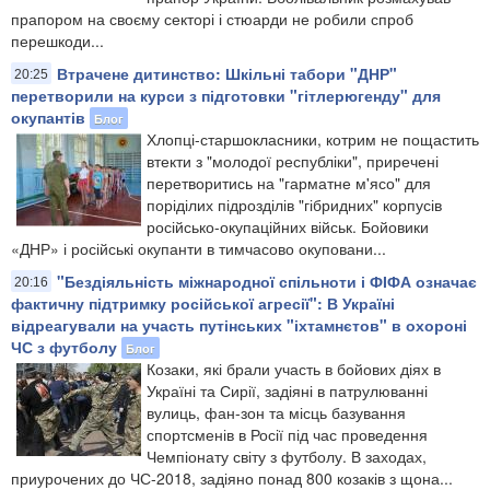
прапором на своєму секторі і стюарди не робили спроб
перешкоди...
Втрачене дитинство: Шкільні табори "ДНР"
20:25
перетворили на курси з підготовки "гітлерюгенду" для
окупантів
Блог
Хлопці-старшокласники, котрим не пощастить
втекти з "молодої республіки", приречені
перетворитись на "гарматне м'ясо" для
поріділих підрозділів "гібридних" корпусів
російсько-окупаційних військ. Бойовики
«ДНР» і російські окупанти в тимчасово окуповани...
"Бездіяльність міжнародної спільноти і ФІФА означає
20:16
фактичну підтримку російської агресії": В Україні
відреагували на участь путінських "іхтамнєтов" в охороні
ЧС з футболу
Блог
Козаки, які брали участь в бойових діях в
Україні та Сирії, задіяні в патрулюванні
вулиць, фан-зон та місць базування
спортсменів в Росії під час проведення
Чемпіонату світу з футболу. В заходах,
приурочених до ЧС-2018, задіяно понад 800 козаків з щона...