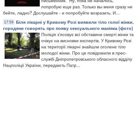
письменник. "Ну, пока не началось,
попробую еще раз. Только вы меня сразу не
бейте, ладно? Дослушайте - и попробуйте возразить. И...
Біля лікарні у Кривому Розі виявили тіло голої жінки,
17:59
городяни говорять про появу сексуального маніяка (фото)
Поліція з'ясовує всі обставини смерті жінки та
очікує на висновки експертів. У Кривому Розі
на території лікарні знайшли оголене тіло
молодої жінки. Про це повідомили в прес-
службі Дніпропетровського обласного відділу
Нацполіції України, передають Патр...