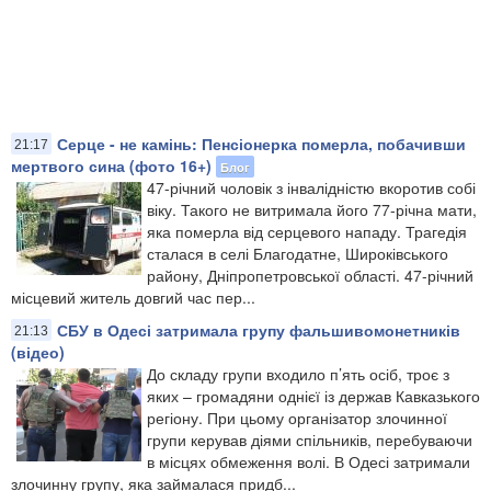
Серце - не камінь: Пенсіонерка померла, побачивши
21:17
мертвого сина (фото 16+)
Блог
47-річний чоловік з інвалідністю вкоротив собі
віку. Такого не витримала його 77-річна мати,
яка померла від серцевого нападу. Трагедія
сталася в селі Благодатне, Широківського
району, Дніпропетровської області. 47-річний
місцевий житель довгий час пер...
СБУ в Одесі затримала групу фальшивомонетників
21:13
(відео)
До складу групи входило п’ять осіб, троє з
яких – громадяни однієї із держав Кавказького
регіону. При цьому організатор злочинної
групи керував діями спільників, перебуваючи
в місцях обмеження волі. В Одесі затримали
злочинну групу, яка займалася придб...