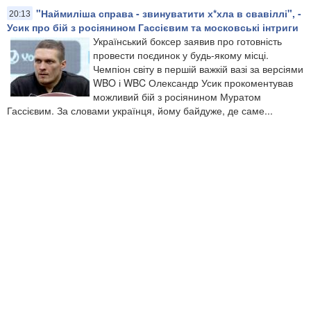
"Наймиліша справа - звинуватити х*хла в свавіллі", -
20:13
Усик про бій з росіянином Гассієвим​ та московські інтриги​
Український боксер заявив про готовність
провести поєдинок у будь-якому місці.
Чемпіон світу в першій важкій вазі за версіями
WBO і WBC Олександр Усик прокоментував
можливий бій з росіянином Муратом
Гассієвим. За словами українця, йому байдуже, де саме...