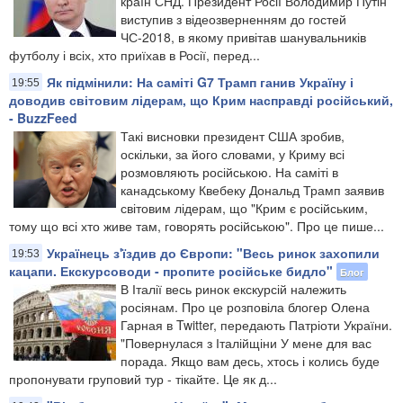
країн СНД. Президент Росії Володимир Путін
виступив з відеозверненням до гостей
ЧС-2018, в якому привітав шанувальників
футболу і всіх, хто приїхав в Росії, перед...
Як підмінили: На саміті G7 Трамп ганив Україну і
19:55
доводив світовим лідерам, що Крим насправді російський,
- BuzzFeed
Такі висновки президент США зробив,
оскільки, за його словами, у Криму всі
розмовляють російською. На саміті в
канадському Квебеку Дональд Трамп заявив
світовим лідерам, що "Крим є російським,
тому що всі хто живе там, говорять російською". Про це пише...
Українець з'їздив до Європи: "Весь ринок захопили
19:53
кацапи. Екскурсоводи - пропите російське бидло"
Блог
В Італії весь ринок екскурсій належить
росіянам. Про це розповіла блогер Олена
Гарная в Twitter, передають Патріоти України.
"Повернулася з Італійщіни У мене для вас
порада. Якщо вам десь, хтось і колись буде
пропонувати груповий тур - тікайте. Це як д...