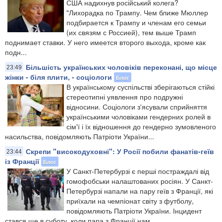
США надихнув російський колега?
"Лихорадка по Трампу. Чем ближе Мюллер
подбирается к Трампу и членам его семьи
(их связям с Россией), тем выше Трамп
поднимает ставки. У него имеется второго выхода, кроме как
подн...
Більшість українських чоловіків переконані, що місце
23:49
жінки - біля плити, - соціологи
Блог
В українському суспільстві зберігаються стійкі
стереотипні уявлення про подружні
відносини. Соціологи з'ясували сприйняття
українськими чоловіками гендерних ролей в
сім'ї і їх відношення до гендерно зумовленого
насильства, повідомляють Патріоти України...
Скрепи "високодуховні": У Росії побили фанатів-геїв
23:44
із Франції
Блог
У Санкт-Петербурзі є перші постраждалі від
гомофобськи налаштованих росіян. У Санкт-
Петербурзі напали на пару геїв з Франції, які
приїхали на чемпіонат світу з футболу,
повідомляють Патріоти України. Інцидент
стався ще в суботу, коли пара з Франції нам...