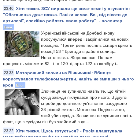
Хіти тижня. ЗСУ вирвали ще шмат землі у окупантів:
23:40
"Обстановка дуже важка. Паніки немає. Всі, від піхоти до
артилерії, спокійно роблять свою роботу", - волонтер
Блог
Українські військові на Донбасі знову
просунулися вперед і закріпилися на нових
позиціях. "Третій день поспіль сєпари криють
позиції 53-ї бригади в районі селища
Новотошківка. Жорстко все. По нам
працюють міномети 82-ті та 120-ті, арта 122-го калібру і...
Моторошний злочин на Вінниччині: Вбивця
23:33
користувався телефоном жертви, навіть не змивши з нього
кров
Блог
Злочинця не зупинило навіть те, що літній
сусід завжди піклувався про нього. З другої
спроби до довічного ув'язнення засуджено
28-річний житель Могилева-Подільського,
який убив сусіда. Злочинця не зупинив навіть
факт, що з сусідом він був знайомий з ди...
Хіти тижня. Щось готується? - Росія влаштувала
23:22
масштабну провокацію на українському кордоні