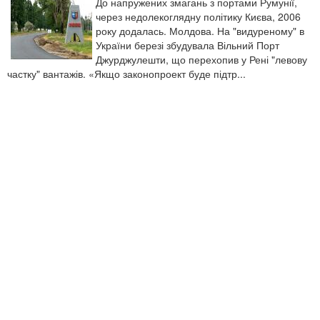
До напружених змагань з портами Румунії,
через недолекоглядну політику Києва, 2006
року додалась. Молдова. На "видуреному" в
України березі збудувала Вільний Порт
Джурджулешти, що перехопив у Рені "левову
частку" вантажів. «Якщо законопроект буде підтр...