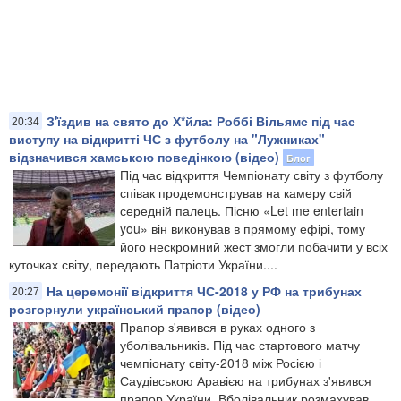
З'їздив на свято до Х*йла: Роббі Вільямс під час
20:34
виступу на відкритті ЧС з футболу на "Лужниках"
відзначився хамською поведінкою (відео)
Блог
Під час відкриття Чемпіонату світу з футболу
співак продемонстрував на камеру свій
середній палець. Пісню «Let me entertain
you» він виконував в прямому ефірі, тому
його нескромний жест змогли побачити у всіх
куточках світу, передають Патріоти України....
На церемонії відкриття ЧС-2018 у РФ на трибунах
20:27
розгорнули український прапор (відео)
Прапор з'явився в руках одного з
уболівальників. Під час стартового матчу
чемпіонату світу-2018 між Росією і
Саудівською Аравією на трибунах з'явився
прапор України. Вболівальник розмахував