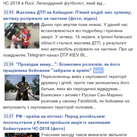
ЧС-2018 в Росії. Легендарний футболіст, який від...
Жахлива ДТП на Київщині: П'яний водій зніс зупинку,
21:43
автівку розірвало на частини (фото, відео)
Даних про жертви поки немає. У даний час
встановлюються всі подробиці і причини
аварії. У четвер, 14 червня, в Ірпені Київської
області сталася жахлива ДТП, у результаті
якої автомобіль розірвало на частини. Про це
повідомляє Telegram-канал DTP KIEV IN...
"Провідав маму...": Бізнесмен розповів, як його
21:34
працівника бойовики "забрали в армію"
Блог
Переселенець вивіз з окупованої території
дружину і дітей, проте там залишились його
батьки, яких він періодично відвідував...
Бізнесмен і активіст Руслан Сан-Марино
розповів у своєму Facebook, як бойовики не
випускають з окупованих територій чоловіків...
РФ - країна на кістках: Перед російським
21:27
посольством у Києві пройшла акція із закликами
бойкотувати ЧС-2018 (фото)
Учасники заходу також вимагали звільнити