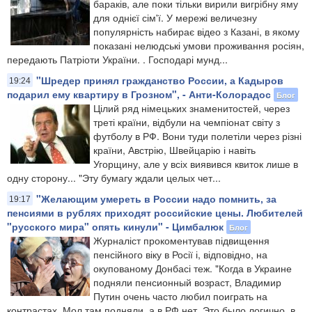
бараків, але поки тільки вирили вигрібну яму
для однієї сім'ї. У мережі величезну
популярність набирає відео з Казані, в якому
показані нелюдські умови проживання росіян,
передають Патріоти України. . Господарі мунд...
"Шредер принял гражданство России, а Кадыров
19:24
подарил ему квартиру в Грозном", - Анти-Колорадос
Блог
Цілий ряд німецьких знаменитостей, через
треті країни, відбули на чемпіонат світу з
футболу в РФ. Вони туди полетіли через різні
країни, Австрію, Швейцарію і навіть
Угорщину, але у всіх виявився квиток лише в
одну сторону... "Эту бумагу ждали целых чет...
"Желающим умереть в России надо помнить, за
19:17
пенсиями в рублях приходят российские цены. Любителей
"русского мира" опять кинули" - Цимбалюк
Блог
Журналіст прокоментував підвищення
пенсійного віку в Росії і, відповідно, на
окупованому Донбасі теж. "Когда в Украине
подняли пенсионный возраст, Владимир
Путин очень часто любил поиграть на
контрастах. Мол там подняли, а в РФ нет. Это было логично, в...