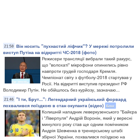
Він носить "пухнастий ліфчик"? У мережі потролили
21:58
виступ Путіна на відкритті ЧС-2018 (фото)
Режисери трансляції вибрали такий ракурс,
що "волохаті" мікрофони опинились рівно
навпроти грудей господаря Кремля.
Чемпіонат світу з футболу-2018 стартував у
Росії. На відкритті виступив президент РФ
Володимир Путін. Не обійшлось без курйозу, зазначаю...
"І ти, Брут...": Легендарний український форвард
21:46
похвалився поїздкою в стан окупанта (відео)
Блог
Колишній нападник леверкузенського "Байєра
і "Ліверпуля" Андрій Воронін, який у вересні
минулого року став ще одним помічником
Андрія Шевченка в тренерському штабі
збірної України, похвалився поїздкою на