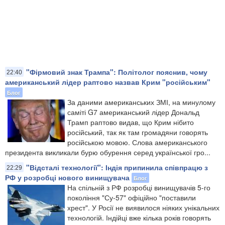
"Фірмовий знак Трампа": Політолог пояснив, чому
22:40
американський лідер раптово назвав Крим "російським"
Блог
За даними американських ЗМІ, на минулому
саміті G7 американський лідер Дональд
Трамп раптово видав, що Крим нібито
російський, так як там громадяни говорять
російською мовою. Слова американського
президента викликали бурю обурення серед української гро...
"Відсталі технології": Індія припинила співпрацю з
22:29
РФ у розробці нового винищувача
Блог
На спільній з РФ розробці винищувачів 5-го
покоління "Су-57" офіційно "поставили
хрест". У Росії не виявилося ніяких унікальних
технологій. Індійці вже кілька років говорять