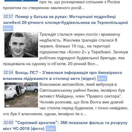
про те, що розчаровані спільним з Росією
проектом по створенню хваленого росій...
Помер у батька на руках: Моторошні подробиці
22:17
загибелі 20-річного хлопця-будівельника на Тернопільщині
Блог
Трагедія сталася через поспіх і вражаючу
недбалість. Жахлива трагедія сталася 8
червня, близько 19 год., на території
підприємства «Колос-2» у Теребовлі. Загинув
робітник підрядної будівельної бригади, яка
працювала на одному із об’єктів. 20-річний Вол...
Боєць ПС? - З'явилася інформація про ймовірного
22:14
власника підірваного в столиці авто (відео)
Блог
Власником автомобіля, який вибухнув в
Святошинському районі Києва, імовірно був
активіст Майдану, член "Правого сектора".
Чоловік розповів, що біла Волга вже довгий
час стояла перед будинком, і точно невідомо,
хто був її власником, однак, імовірно їм є...
"Скрепний креатив": ЗМІ показали фальш та розруху
22:03
міст ЧС-2018 (фото)
Блог