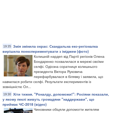
Змія змінила окрас: Скандальна екс-регіоналка
19:35
вирішила поекспериментувати з іміджем (фото)
​Колишній нардеп від Партії регіонів Олена
Бондаренко похвалилася в мережі своїми
селфі. Одіозна соратниця колишнього
президента Віктора Яуковича
перефарбувалася в білявку і заявила, що
навчилася робити селфі. Результати експериментів із
зовнішністю Ол...
Хіти тижня. "Роналду, допоможи!": Росіяни показали,
19:30
у якому пеклі живуть громадяни "наддержави", що
приймає ЧС-2018 (відео)
Чиновники обіцяли допомогти жителям