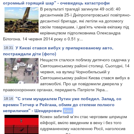
огромный горящий шар" - очевидець катастрофи
В результаті трагедії загинули 49 осіб: 40
десантників 25-ї Дніпропетровської повітряно-
десантної бригади, які летіли на допомогу
своїм товаришам, і дев'ять членів екіпажу під
керівництвом підполковника Олександра
Білогона. 14 червня 2014 року о 0.51 у...
У Києві стався вибух у припаркованому авто,
18:31
постраждали діти (фото)
Нещастя сталося поблизу дитячого садочка у
Святошинському районі столиці. Сьогодні, 14
червня, на вулиці Чорнобильській у
Святошинському районі Києва стався вибух в
автомобілі. Про це повідомили джерела у
правоохоронних органах, передають Патріоти Укра...
"С этим мундиалем Путин уже победил. Запад, со
18:16
времен Тэтчер и Рейгана, обмяк до степени полного
неприличия" - Шендерович
Блог
Кожен забитий м'яч стає черговим шприцом
ейфорії, вміло введеним в вену і без того
одурманеному населенню Росії, наголосив