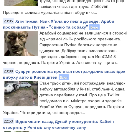
труси, які над його резиденцією в 2015 році
вивісила чеська арт-група Ztohoven.
Президент скликав журналістів після обіду в че...
Хіти тижня. Язик Х*йла до пекла доведе: Араби
23:05
проклинають Путіна - "свиню та собаку"
Блог
Арабські соцмережі не залишилися в стороні
від «прямої лінії» російського президента.
Одкровення Путіна багатьох неприємно
здивували. Добірку таких висловлювань
приводить дайджест-портал ИноСМИ 8
червня, передають Патріоти України. Але спочатку - цитат...
Супрун розповіла про стан постраждалих внаслідок
23:00
вибуху авто в Києві дітей
Блог
Стан трьох дітей, які постраждали внаслідок
вибуху автомобіля у Києві, стабільний, одна
дитина перебуває у комі. Про це у Twitter
повідомила в.о. міністра охорони здоров'я
України Уляна Супрун, передають Патріоти
України. "Чотири дитини, які постраждал...
Відвоювати назад Дунай у конкурентів: Кабмін
22:53
створить у Рені вільну економічну зону