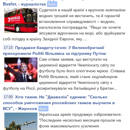
Busfor, - журналістка
Блог
Судитися в нашій країні з крупною компанією
жодних грошей не вистачить, та й гарантій
встановлення справедливості – жодних,
наголосила постраждала. "Якщо не хочете
зіпсувати відпочинок на морі, або зруйнувати
собі поїздку в країну Західної Європи, яку ...
Продався бандиту-ізгою: У Великобританії
17:15
присоромили Роббі Вільямса за підтримку Путіна
Сам співак заявив, що виступати на
церемонії відкриття Чемпіонату світу по
футболу було його хлоп'ячою мрією. Співака
Роббі Вільямса, який стане хедлайнером
церемонії відкриття Чемпіонату світу з
футболу на Росії, розкритикували на батьківщині у Британ...
Хіти тижня. Не "Джавелін" єдиним: "Сколько
17:00
способов уничтожения российских танков выучили в
ВСУ", - Жирохов
Блог
Українська армія продовжує озброюватися.
"Последние несколько месяцев прошли на
фоне максимального усиления