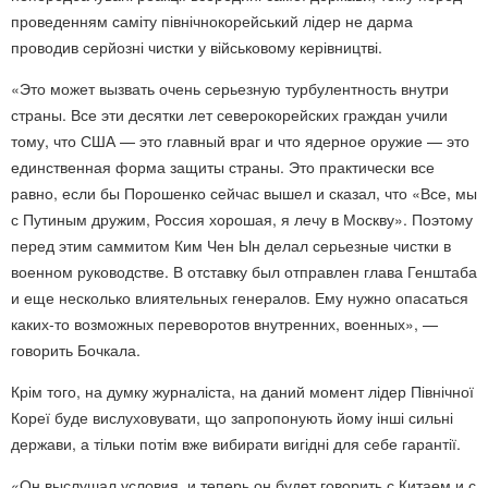
проведенням саміту північнокорейський лідер не дарма
проводив серйозні чистки у військовому керівництві.
«Это может вызвать очень серьезную турбулентность внутри
страны. Все эти десятки лет северокорейских граждан учили
тому, что США — это главный враг и что ядерное оружие — это
единственная форма защиты страны. Это практически все
равно, если бы Порошенко сейчас вышел и сказал, что «Все, мы
с Путиным дружим, Россия хорошая, я лечу в Москву». Поэтому
перед этим саммитом Ким Чен Ын делал серьезные чистки в
военном руководстве. В отставку был отправлен глава Генштаба
и еще несколько влиятельных генералов. Ему нужно опасаться
каких-то возможных переворотов внутренних, военных», —
говорить Бочкала.
Крім того, на думку журналіста, на даний момент лідер Північної
Кореї буде вислуховувати, що запропонують йому інші сильні
держави, а тільки потім вже вибирати вигідні для себе гарантії.
«Он выслушал условия, и теперь он будет говорить с Китаем и с