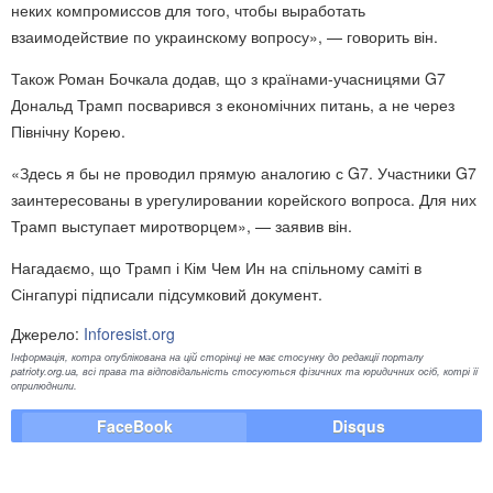
неких компромиссов для того, чтобы выработать
взаимодействие по украинскому вопросу», — говорить він.
Також Роман Бочкала додав, що з країнами-учасницями G7
Дональд Трамп посварився з економічних питань, а не через
Північну Корею.
«Здесь я бы не проводил прямую аналогию с G7. Участники G7
заинтересованы в урегулировании корейского вопроса. Для них
Трамп выступает миротворцем», — заявив він.
Нагадаємо, що Трамп і Кім Чем Ин на спільному саміті в
Сінгапурі підписали підсумковий документ.
Джерело:
Inforesist.org
Інформація, котра опублікована на цій сторінці не має стосунку до редакції порталу
patrioty.org.ua, всі права та відповідальність стосуються фізичних та юридичних осіб, котрі її
оприлюднили.
FaceBook
Disqus