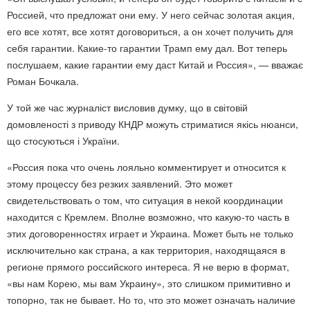
Россией, что предложат они ему. У него сейчас золотая акция,
его все хотят, все хотят договориться, а он хочет получить для
себя гарантии. Какие-то гарантии Трамп ему дал. Вот теперь
послушаем, какие гарантии ему даст Китай и Россия», — вважає
Роман Бочкала.
У той же час журналіст висловив думку, що в світовій
домовленості з приводу КНДР можуть стриматися якісь нюанси,
що стосуються і України.
«Россия пока что очень лояльно комментирует и относится к
этому процессу без резких заявлений. Это может
свидетельствовать о том, что ситуация в некой координации
находится с Кремлем. Вполне возможно, что какую-то часть в
этих договоренностях играет и Украина. Может быть не только
исключительно как страна, а как территория, находящаяся в
регионе прямого российского интереса. Я не верю в формат,
«вы нам Корею, мы вам Украину», это слишком примитивно и
топорно, так не бывает. Но то, что это может означать наличие