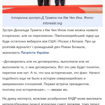
Історична зустріч Д.Трампа та Кім Чен Ина. Фото:
inforesist.org
Зустріч Дональда Трампа з Кім Чен Ином поки можна назвати
історичною, але не переломною. Північнокорейський лідер ще
буде остаточно вибирати між США і Росією з Китаєм. Про це
розповів журналіст і громадський діяч Роман Бочкала,
зазначають
Патріоти України
.
«Договорились или не договорились, выполнили или не
выполнили то, о чем договорились. Вот это уже будет понятно,
перелом или нет. А то, что она историческая, это факт. Ничего
подобного еще не было в истории северокорейских и
американских отношений. Первая встреча президентов,
поэтому она историческая», — вважає він.
На думку експерта, можливе роззброєння КНДР може викликати
непередбачувані реакції всередині самої держави, тому перед