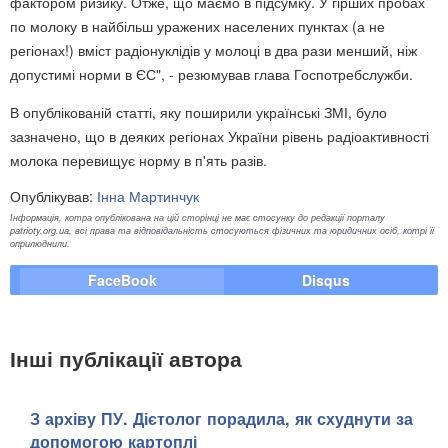
фактором ризику. Отже, що маємо в підсумку. У гірших пробах
по молоку в найбільш уражених населених пунктах (а не
регіонах!) вміст радіонуклідів у молоці в два рази менший, ніж
допустимі норми в ЄС", - резюмував глава Госпотребслужби.
В опублікованій статті, яку поширили українські ЗМІ, було
зазначено, що в деяких регіонах України рівень радіоактивності
молока перевищує норму в п'ять разів.
Опублікував:
Інна Мартинчук
Інформація, котра опублікована на цій сторінці не має стосунку до редакції порталу
patrioty.org.ua, всі права та відповідальність стосуються фізичних та юридичних осіб, котрі її
оприлюднили.
FaceBook
Disqus
Інші публікації автора
З архіву ПУ. Дієтолог порадила, як схуднути за
допомогою картоплі