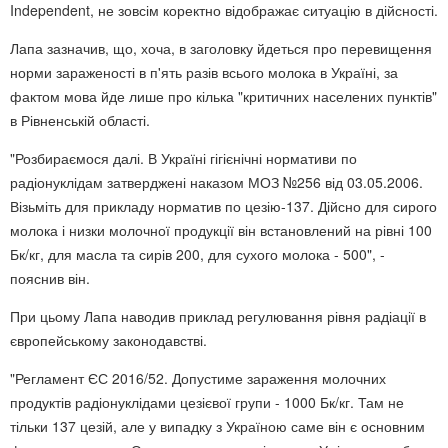
Independent, не зовсім коректно відображає ситуацію в дійсності.
Лапа зазначив, що, хоча, в заголовку йдеться про перевищення
норми зараженості в п'ять разів всього молока в Україні, за
фактом мова йде лише про кілька "критичних населених пунктів"
в Рівненській області.
"Розбираємося далі. В Україні гігієнічні нормативи по
радіонуклідам затверджені наказом МОЗ №256 від 03.05.2006.
Візьміть для прикладу норматив по цезію-137. Дійсно для сирого
молока і низки молочної продукції він встановлений на рівні 100
Бк/кг, для масла та сирів 200, для сухого молока - 500", -
пояснив він.
При цьому Лапа наводив приклад регулювання рівня радіації в
європейському законодавстві.
"Регламент ЄС 2016/52. Допустиме зараження молочних
продуктів радіонуклідами цезієвої групи - 1000 Бк/кг. Там не
тільки 137 цезій, але у випадку з Україною саме він є основним