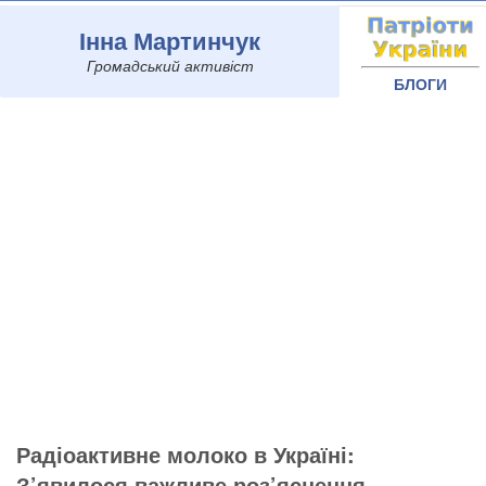
Інна Мартинчук
Громадський активіст
БЛОГИ
Радіоактивне молоко в Україні:
З’явилося важливе роз’яснення